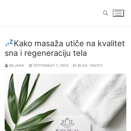
Прескочи
до
садржаја
Тражи за:
Kako masaža utiče na kvalitet
sna i regeneraciju tela
BILJANA
СЕПТЕМБАР 7, 2025
BLOG- SAVETI