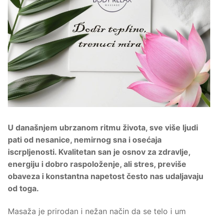
U današnjem ubrzanom ritmu života, sve više ljudi
pati od nesanice, nemirnog sna i osećaja
iscrpljenosti. Kvalitetan san je osnov za zdravlje,
energiju i dobro raspoloženje, ali stres, previše
obaveza i konstantna napetost često nas udaljavaju
od toga.
Masaža je prirodan i nežan način da se telo i um