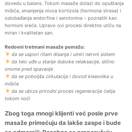
dovedu u balans. Tokom masaže dolazi do opuštanja
mišića, smanjenja nivoa kortizola (hormona stresa) i
oslobađanja endorfina i serotonina – poznatih kao
hormoni sreće. Upravo ovi procesi direktno utiču na
miran i kvalitetan san.
Redovni tretmani masaže pomažu:
da se uspori ritam disanja i umiri nervni sistem
da telo uđe u stanje duboke relaksacije, slično
onome pred spavanje
da se poboljša cirkulacija i dovod kiseonika u
mišiće
da se ubrza prirodni proces regeneracije ćelija
tokom noći
Zbog toga mnogi klijenti već posle prve
masaže primećuju da lakše zaspe i bude