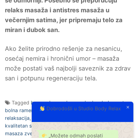
se odmorniji. Posebno se preporučuju
relaks masaža i antistres masaža u
večernjim satima, jer pripremaju telo za
miran i dubok san.
Ako želite prirodno rešenje za nesanicu,
osećaj nemira i hronični umor – masaža
može postati vaš najbolji saveznik za zdrav
san i potpunu regeneraciju tela.
Tagged
beograd nocu
,
beograd relax
,
bol u vratu
,
Dobrodošli u Studio Body Relax
bolna ramena
,
briga o sebi spa tretmani
,
duboka
relaksacija
,
finska sauna beograd
,
ja i masaza
,
kvalitetan san
,
kvalitetan san mentalno zdralje
,
masaza zvezdara studio body relax
,
moc dodira
,
„Možete odmah poslati